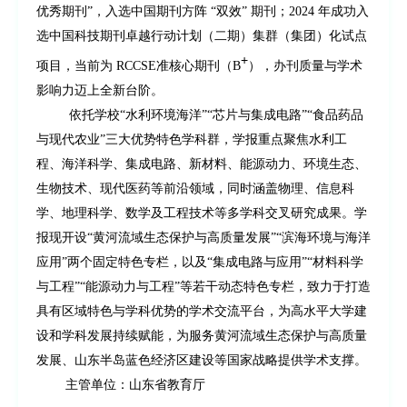
优秀期刊”，入选中国期刊方阵 “双效” 期刊；2024 年成功入
选中国科技期刊卓越行动计划（二期）集群（集团）化试点
+
项目，当前为 RCCSE准核心期刊（B
），办刊质量与学术
影响力迈上全新台阶。
依托学校
“水利环境海洋”“芯片与集成电路”“食品药品
与现代农业”三大优势特色学科群，学报重点聚焦水利工
程、海洋科学、集成电路、新材料、能源动力、环境生态、
生物技术、现代医药等前沿领域，同时涵盖物理、信息科
学、地理科学、数学及工程技术等多学科交叉研究成果。学
报现开设“黄河流域生态保护与高质量发展”“滨海环境与海洋
应用”两个
固定
特色专栏，
以及“集成电路与应用”“材料科学
与工程”“能源动力与工程”等若干动态特色专栏，
致力于打造
具有区域特色与学科优势的学术交流平台，为高水平大学建
设和学科发展持续赋能，为服务黄河流域生态保护与高质量
发展、山东半岛蓝色经济区建设等国家战略提供学术支撑。
主管单位：山东省教育厅